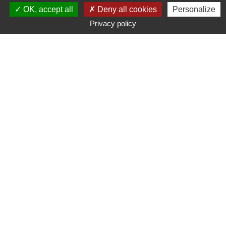
OK, accept all
Deny all cookies
Personalize
Privacy policy
LA FONDATION CŒUR
&
RECHERCHE
Maison du Cœur
5, rue des Colonnes du Trône
75012 Paris
Téléphone : 01 44 90 70 25
Nous contacter
Mentions légales
Politique de confidentialité
LIENS UTILES
Documents à téléchargements
Société Française de Cardiologie
Ministère de la Santé
Ministère de l'Enseignement Supérieur et de la Recherche
Centre Français des Fonds et des Fondations
Admical