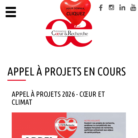
Cookies management panel
×
LA FONDATION
CAMPAGNE CŒUR DES FEMMES
LA COLLECTE DES CŒURS BATTANTS
SUIVRE LA RECHERCHE
APPEL À PROJETS EN COURS
S’INFORMER
APPEL À PROJETS 2026 - CŒUR ET
NOS ACTIONS
CLIMAT
NOUS AIDER
FAIRE UN DON
DEVENIR BÉNÉVOLE