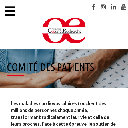
Cookies management panel
×
LA FONDATION
CAMPAGNE CŒUR DES FEMMES
LA COLLECTE DES CŒURS BATTANTS
SUIVRE LA RECHERCHE
COMITÉ DES PATIENTS
S’INFORMER
NOS ACTIONS
NOUS AIDER
Les maladies cardiovasculaires touchent des
millions de personnes chaque année,
FAIRE UN DON
transformant radicalement leur vie et celle de
leurs proches. Face à cette épreuve, le soutien de
DEVENIR BÉNÉVOLE