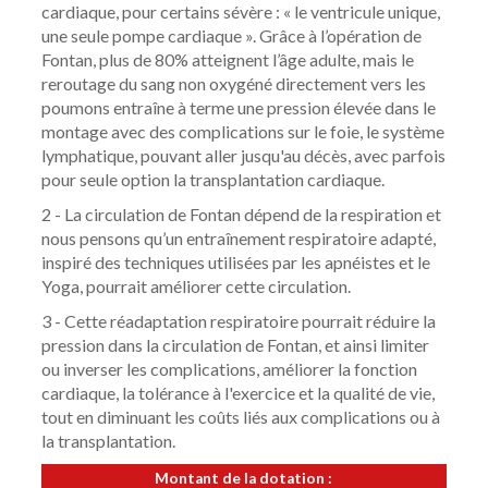
cardiaque, pour certains sévère : « le ventricule unique,
NOTRE COMITÉ DES PATIENTS
une seule pompe cardiaque ». Grâce à l’opération de
Fontan, plus de 80% atteignent l’âge adulte, mais le
ESPACE CHERCHEURS
reroutage du sang non oxygéné directement vers les
TÉLÉCHARGEMENTS
poumons entraîne à terme une pression élevée dans le
montage avec des complications sur le foie, le système
lymphatique, pouvant aller jusqu'au décès, avec parfois
pour seule option la transplantation cardiaque.
2 - La circulation de Fontan dépend de la respiration et
nous pensons qu’un entraînement respiratoire adapté,
inspiré des techniques utilisées par les apnéistes et le
Yoga, pourrait améliorer cette circulation.
3 - Cette réadaptation respiratoire pourrait réduire la
pression dans la circulation de Fontan, et ainsi limiter
ou inverser les complications, améliorer la fonction
cardiaque, la tolérance à l'exercice et la qualité de vie,
tout en diminuant les coûts liés aux complications ou à
la transplantation.
Montant de la dotation :