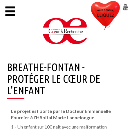
Cookies management panel
×
LA FONDATION
CAMPAGNE CŒUR DES FEMMES
LA COLLECTE DES CŒURS BATTANTS
SUIVRE LA RECHERCHE
BREATHE-FONTAN -
PROTÉGER LE CŒUR DE
S’INFORMER
L'ENFANT
NOS ACTIONS
NOUS AIDER
Le projet est porté par le Docteur Emmanuelle
FAIRE UN DON
Fournier à l'Hôpital Marie Lannelongue.
1 - Un enfant sur 100 naît avec une malformation
DEVENIR BÉNÉVOLE