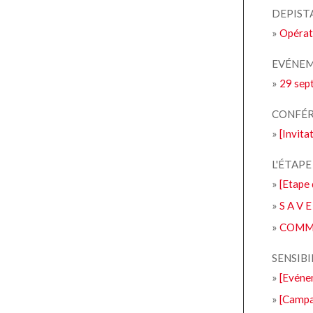
DEPIST
»
Opérati
EVÉNE
»
29 sept
CONFÉ
»
[Invit
L'ÉTAP
»
[Etape 
»
S A V 
»
COMMU
SENSIBI
»
[Evéne
»
[Campag