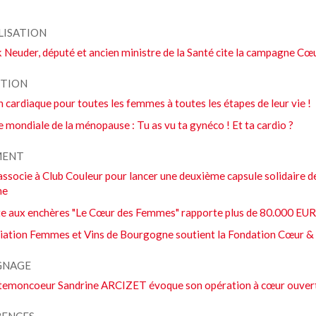
LISATION
k Neuder, député et ancien ministre de la Santé cite la campagne C
TION
n cardiaque pour toutes les femmes à toutes les étapes de leur vie !
 mondiale de la ménopause : Tu as vu ta gynéco ! Et ta cardio ?
MENT
’associe à Club Couleur pour lancer une deuxième capsule solidaire 
he
te aux enchères "Le Cœur des Femmes" rapporte plus de 80.000 EUR 
ciation Femmes et Vins de Bourgogne soutient la Fondation Cœur &
GNAGE
temoncoeur Sandrine ARCIZET évoque son opération à cœur ouver