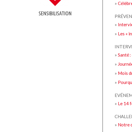
»
Célébre
SENSIBILISATION
PRÉVEN
»
Interv
»
Les « i
INTERV
»
Santé :
»
Journée
»
Mois du
»
Pourqu
EVÉNE
»
Le 14 
CHALLE
»
Notre c