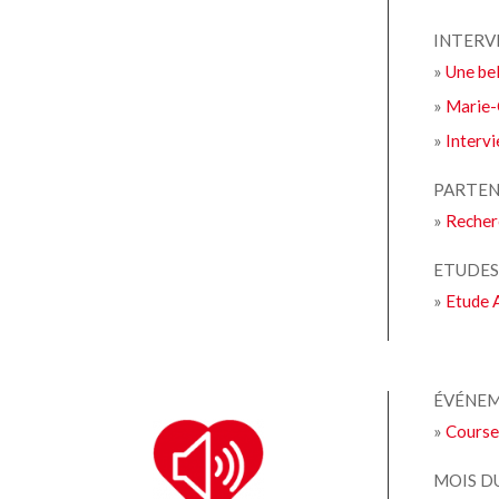
INTERV
»
Une bel
»
Marie-
»
Intervi
PARTEN
»
Recher
ETUDE
»
Etude 
ÉVÉNE
»
Course
MOIS D