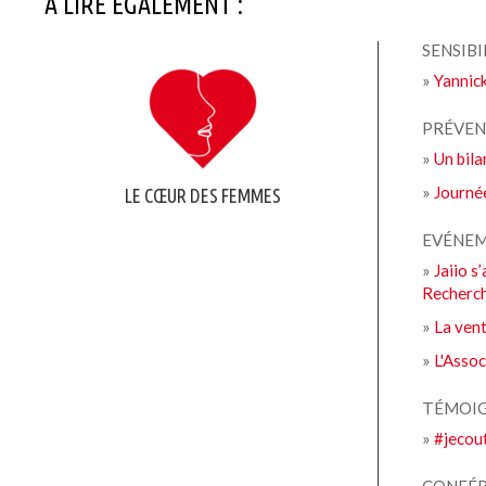
A LIRE ÉGALEMENT :
SENSIBI
»
Yannic
PRÉVEN
»
Un bila
»
Journée
LE CŒUR DES FEMMES
EVÉNE
»
Jaiio s
Recherc
»
La ven
»
L'Asso
TÉMOI
»
#jecou