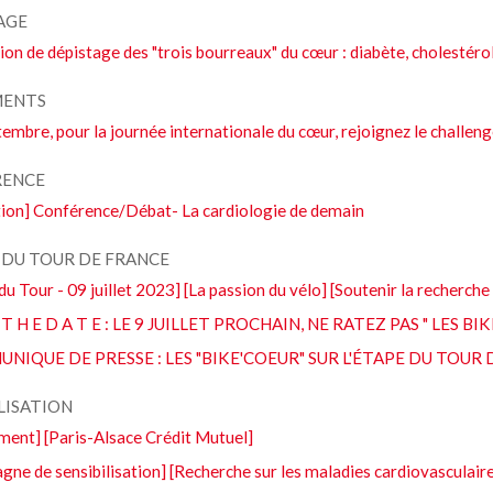
AGE
on de dépistage des "trois bourreaux" du cœur : diabète, cholestérol
MENTS
embre, pour la journée internationale du cœur, rejoignez le chall
RENCE
ation] Conférence/Débat- La cardiologie de demain
E DU TOUR DE FRANCE
du Tour - 09 juillet 2023] [La passion du vélo] [Soutenir la recherche
E T H E D A T E : LE 9 JUILLET PROCHAIN, NE RATEZ PAS " LES 
NIQUE DE PRESSE : LES "BIKE'COEUR" SUR L'ÉTAPE DU TOUR 
LISATION
ment] [Paris-Alsace Crédit Mutuel]
ne de sensibilisation] [Recherche sur les maladies cardiovasculair