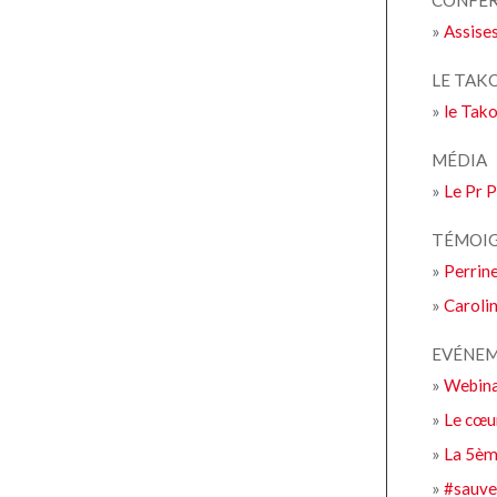
CONFÉ
»
Assises
LE TAK
»
le Tak
MÉDIA
»
Le Pr P
TÉMOI
»
Perrine
»
Carolin
EVÉNE
»
Webina
»
Le cœu
»
La 5ème
»
#sauve