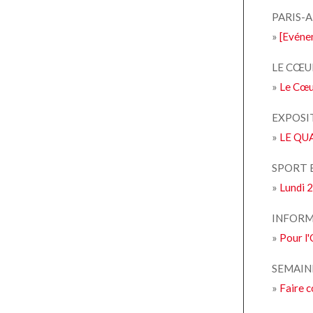
PARIS-
»
[Evéne
LE CŒUR
»
Le Cœur
EXPOSI
»
LE QUA
SPORT 
»
Lundi 2
INFOR
»
Pour l'
SEMAIN
»
Faire 