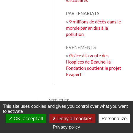
vasculaires
PARTENARIATS
»
9 millions de décès dans le
monde par an dus à la
pollution
EVENEMENTS
»
Grâce à la vente des
Hospices de Beaune, la
Fondation soutient le projet
Evaperf
ARTICLES
This site uses cookies and gives you control over what you want
»
Le marathon d'Arnaud Fay avril 2022
to activate
- Revue de presse
OK, accept all
Deny all cookies
Personalize
»
Quatre ans après une sévère crise
LA
Privacy policy
MORT
cardiaque, Arnaud Fay s'attaque au