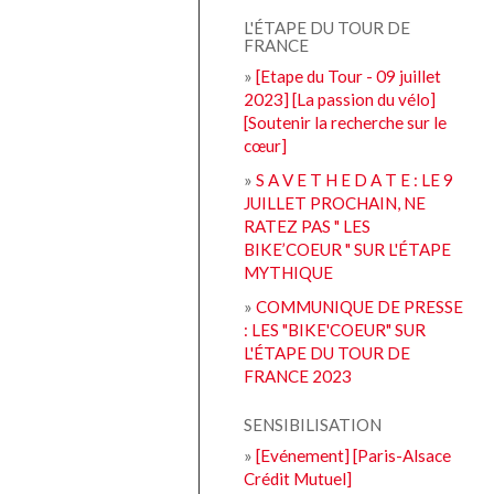
L'ÉTAPE DU TOUR DE
FRANCE
»
[Etape du Tour - 09 juillet
2023] [La passion du vélo]
[Soutenir la recherche sur le
cœur]
»
S A V E T H E D A T E : LE 9
JUILLET PROCHAIN, NE
RATEZ PAS " LES
BIKE’COEUR " SUR L'ÉTAPE
MYTHIQUE
»
COMMUNIQUE DE PRESSE
: LES "BIKE'COEUR" SUR
L'ÉTAPE DU TOUR DE
FRANCE 2023
SENSIBILISATION
»
[Evénement] [Paris-Alsace
Crédit Mutuel]