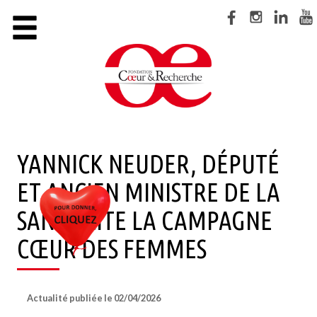
Cookies management panel
×
LA FONDATION
CAMPAGNE CŒUR DES FEMMES
LA COLLECTE DES CŒURS BATTANTS
SUIVRE LA RECHERCHE
YANNICK NEUDER, DÉPUTÉ
ET ANCIEN MINISTRE DE LA
S’INFORMER
SANTÉ CITE LA CAMPAGNE
NOS ACTIONS
CŒUR DES FEMMES
NOUS AIDER
FAIRE UN DON
Actualité publiée le 02/04/2026
DEVENIR BÉNÉVOLE