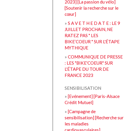
2023] [La passion du vélo]
[Soutenir la recherche sur le
cœur]
»
S A V E T H E D A T E : LE 9
JUILLET PROCHAIN, NE
RATEZ PAS " LES
BIKE’COEUR " SUR L'ÉTAPE
MYTHIQUE
»
COMMUNIQUE DE PRESSE
: LES "BIKE'COEUR" SUR
L'ÉTAPE DU TOUR DE
FRANCE 2023
SENSIBILISATION
»
[Evénement] [Paris-Alsace
Crédit Mutuel]
»
[Campagne de
sensibilisation] [Recherche sur
les maladies
cardiovasculaires]