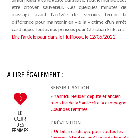
être citoyen sauveteur. Ces quelques minutes de
NOTRE COMITÉ DES PATIENTS
massage avant l'arrivée des secours feront la
ESPACE CHERCHEURS
différence pour maintenir en vie la victime d'un arrêt
TÉLÉCHARGEMENTS
cardiaque. Toutes nos pensées pour Christian Eriksen.
Lire l'article paur dans le Huffpost, le 12/06/2021
A LIRE ÉGALEMENT :
SENSIBILISATION
»
Yannick Neuder, député et ancien
ministre de la Santé cite la campagne
Cœur des femmes
LE
CŒUR
PRÉVENTION
DES
FEMMES
»
Un bilan cardiaque pour toutes les
femmes à toutes les étapes de leur vie