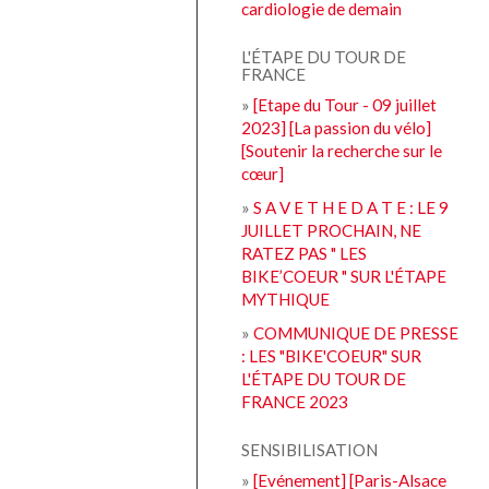
cardiologie de demain
L'ÉTAPE DU TOUR DE
FRANCE
»
[Etape du Tour - 09 juillet
2023] [La passion du vélo]
[Soutenir la recherche sur le
cœur]
»
S A V E T H E D A T E : LE 9
JUILLET PROCHAIN, NE
RATEZ PAS " LES
BIKE’COEUR " SUR L'ÉTAPE
MYTHIQUE
»
COMMUNIQUE DE PRESSE
: LES "BIKE'COEUR" SUR
L'ÉTAPE DU TOUR DE
FRANCE 2023
SENSIBILISATION
»
[Evénement] [Paris-Alsace