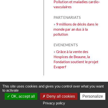
Pollution et maladies cardio-
vasculaires
PARTENARIATS
»
9 millions de décès dans le
monde par an dus à la
pollution
EVENEMENTS
»
Grâce à la vente des
Hospices de Beaune, la
Fondation soutient le projet
Evaperf
This site uses cookies and gives you control over what you want
ARTICLES
to activate
»
Le marathon d'Arnaud Fay avril 2022
OK, accept all
Deny all cookies
Personalize
- Revue de presse
Privacy policy
»
Quatre ans après une sévère crise
LA